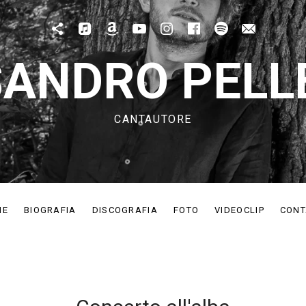
Patreon
Apple Music
Amazon Music
Youtube
IG
Fb
Spotify
Mail
ANDRO PELL
CANTAUTORE
ME
BIOGRAFIA
DISCOGRAFIA
FOTO
VIDEOCLIP
CONT